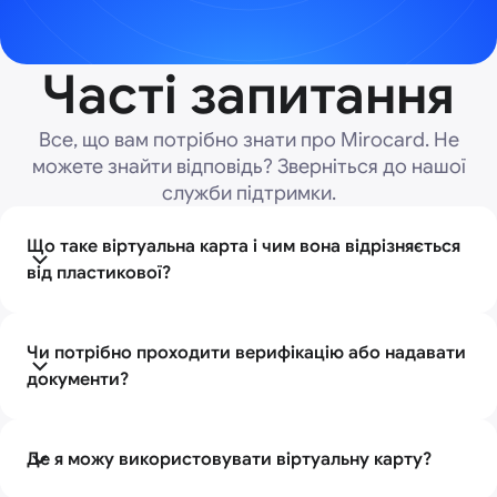
Часті запитання
Все, що вам потрібно знати про Mirocard. Не
можете знайти відповідь? Зверніться до нашої
служби підтримки.
Що таке віртуальна карта і чим вона відрізняється
від пластикової?
Віртуальна картка-це банківська картка в
електронному вигляді, яка не має фізичного носія. У
Чи потрібно проходити верифікацію або надавати
неї є всі стандартні реквізити (номер, термін дії,
документи?
CVV), як і у звичайної карти, але її не можна
потримати в руках або забути десь, оскільки вона
Для оформлення віртуальної картки Mirocard не
існує тільки в цифровому форматі.
потрібно надавати паспортні дані. Процес
Де я можу використовувати віртуальну карту?
оформлення проходить онлайн, без відвідування