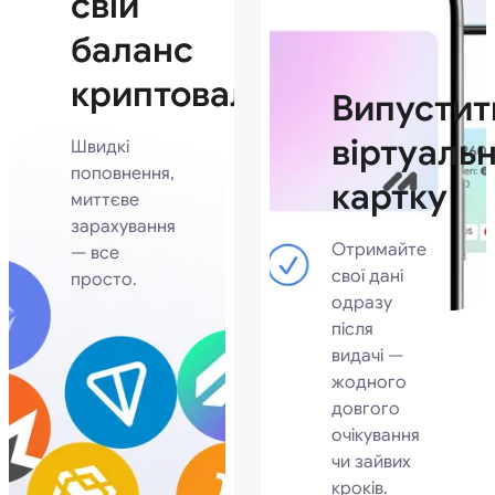
свій
баланс
криптовалютою
Випустит
віртуаль
Швидкі
поповнення,
картку
миттєве
зарахування
Отримайте
— все
свої дані
просто.
одразу
після
видачі —
жодного
довгого
очікування
чи зайвих
кроків.