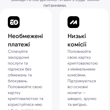
питаннями.
Необмежені
Низькі
платежі
комісії
Сплачуйте
Поповнюйте
закордонні
свою картку
послуги та
криптовалютою
підписки без
з мінімальними
обмежень та
комісіями.
блокувань.
Підтримуються
Поповнюйте свою
всі основні
картку
монети —
криптовалютою та
швидко, зручно
користуйтеся нею
та вигідно.