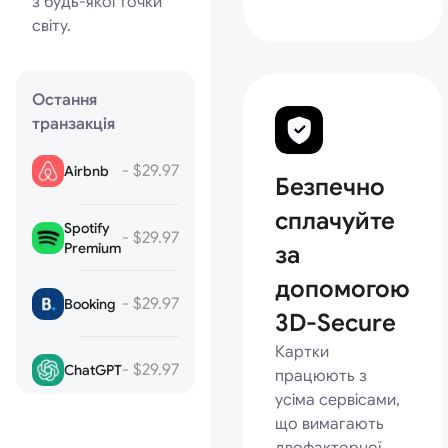
з будь-якої точки
світу.
Остання
транзакція
- $29.97
Airbnb
Безпечно
сплачуйте
Spotify
- $29.97
Premium
за
допомогою
- $29.97
Booking
3D-Secure
Картки
- $29.97
ChatGPT
працюють з
усіма сервісами,
що вимагають