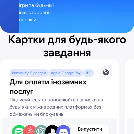
ігри та будь-які
інші сторонні
сервіси.
Картки для будь-якого
завдання
Випуск від 5 доларів
Apple/Google Pay
3DS
Для оплати іноземних
послуг
Підписуйтесь та поновлюйте підписки на
будь-яких міжнародних платформах без
обмежень чи блокувань.
Випустити