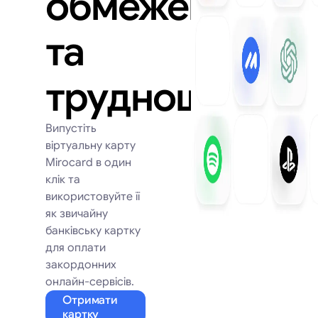
обмежень
та
труднощів
Випустіть
віртуальну карту
Mirocard в один
клік та
використовуйте її
як звичайну
банківську картку
для оплати
закордонних
онлайн-сервісів.
Отримати
картку